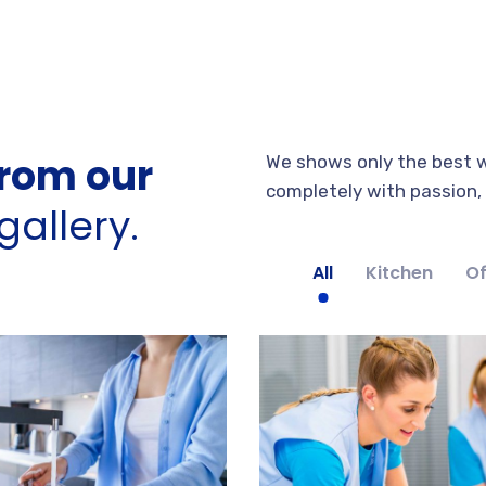
rom our
We shows only the best w
completely with passion, s
allery.
All
Kitchen
Of