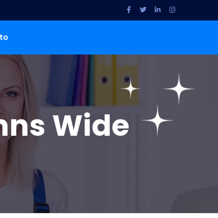
to
umns Wide