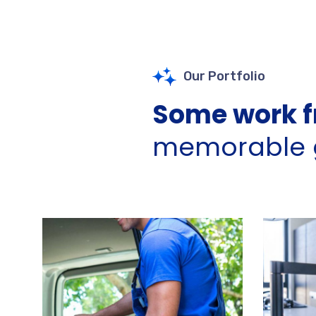
Our Portfolio
Some work f
memorable g