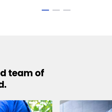
ed team of
d.