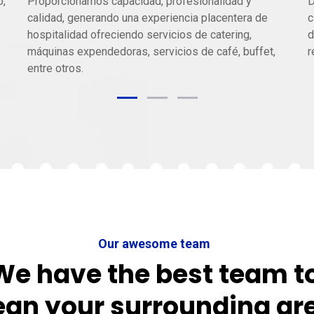
o,
Proporcionamos capacidad, profesionalidad y
D
calidad, generando una experiencia placentera de
c
hospitalidad ofreciendo servicios de catering,
d
máquinas expendedoras, servicios de café, buffet,
r
entre otros.
Our awesome team
We have the best team t
ean your surrounding ar