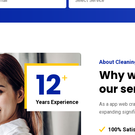
Select Service
About Cleani
12
Why w
+
our se
Years Experience
As a app web craw
expanding signifi
100% Sati