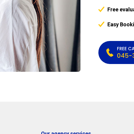
Free evalu
Easy Book
FREE CA
045-
Our agency services