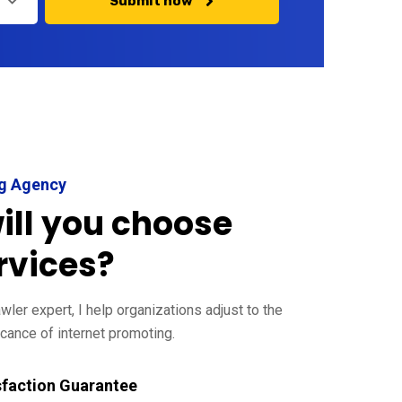
Submit now
ng Agency
ill you choose
rvices?
ler expert, I help organizations adjust to the
cance of internet promoting.
sfaction Guarantee