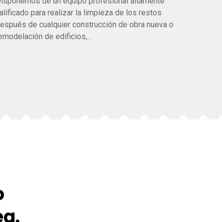
isponemos de un equipo profesional altamente
Ofrecem
alificado para realizar la limpieza de los restos
muebles 
espués de cualquier construcción de obra nueva o
alberca
emodelación de edificios,…
o
ea.